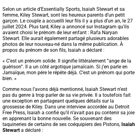
Selon un article d’Essentially Sports, Isaiah Stewart et sa
femme, Kiley Stewart, sont les heureux parents d’un petit
garçon. Le couple a accueilli leur fils il y a plus d’un an, le 27
juillet 2024. Plus tard, Kiley a annoncé sur Instagram qu’ils
avaient choisi le prénom de leur enfant : Rafa Naryan
Stewart. Elle aurait également partagé plusieurs adorables
photos de leur nouveau-né dans la même publication. À
propos du prénom de son fils, Isaiah a déclaré :
« C’est un prénom solide. Il signifie littéralement “ange de la
guérison”. Il a un côté argotique jamaïcain. Si j’en parle en
Jamaïque, mon père le répète déjà. C’est un prénom qui porte
bien. »
Comme nous l’avons déjà mentionné, Isaiah Stewart n’est
pas du genre à trop parler de sa vie privée. Il a toutefois fait
une exception en partageant quelques détails sur la
grossesse de Kiley. Dans une interview accordée au Detroit
Free Press, Isaiah a confié qu’il n’avait pas pu contenir sa joie
en apprenant la bonne nouvelle. Se souvenant des
taquineries de certains de ses coéquipiers des Pistons,
Isaiah
Stewart
a déclaré :