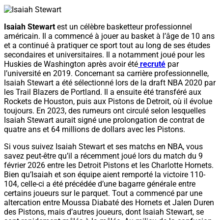
Isaiah Stewart
est un célèbre basketteur professionnel
américain. Il a commencé à jouer au basket à l’âge de 10 ans
et a continué à pratiquer ce sport tout au long de ses études
secondaires et universitaires. Il a notamment joué pour les
Huskies de Washington après avoir été
recruté
par
l’université en 2019. Concernant sa carrière professionnelle,
Isaiah Stewart a été sélectionné lors de la draft NBA 2020 par
les Trail Blazers de Portland. Il a ensuite été transféré aux
Rockets de Houston, puis aux Pistons de Detroit, où il évolue
toujours. En 2023, des rumeurs ont circulé selon lesquelles
Isaiah Stewart aurait signé une prolongation de contrat de
quatre ans et 64 millions de dollars avec les Pistons.
Si vous suivez Isaiah Stewart et ses matchs en NBA, vous
savez peut-être qu’il a récemment joué lors du match du 9
février 2026 entre les Detroit Pistons et les Charlotte Hornets.
Bien qu’Isaiah et son équipe aient remporté la victoire 110-
104, celle-ci a été précédée d’une bagarre générale entre
certains joueurs sur le parquet. Tout a commencé par une
altercation entre Moussa Diabaté des Hornets et Jalen Duren
des Pistons, mais d’autres joueurs, dont Isaiah Stewart, se