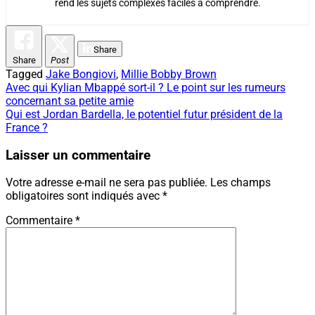
rend les sujets complexes faciles à comprendre.
Share
Share
Post
Tagged
Jake Bongiovi
,
Millie Bobby Brown
Navigation
Avec qui Kylian Mbappé sort-il ? Le point sur les rumeurs
concernant sa petite amie
de
Qui est Jordan Bardella, le potentiel futur président de la
l’article
France ?
Laisser un commentaire
Votre adresse e-mail ne sera pas publiée.
Les champs
obligatoires sont indiqués avec
*
Commentaire
*