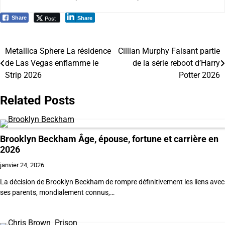
Post
Share
Share
Metallica Sphere La résidence
Cillian Murphy Faisant partie
Navigation
de Las Vegas enflamme le
de la série reboot d’Harry
de
Strip 2026
Potter 2026
l’article
Related Posts
Brooklyn Beckham Âge, épouse, fortune et carrière en
2026
janvier 24, 2026
La décision de Brooklyn Beckham de rompre définitivement les liens avec
ses parents, mondialement connus,…