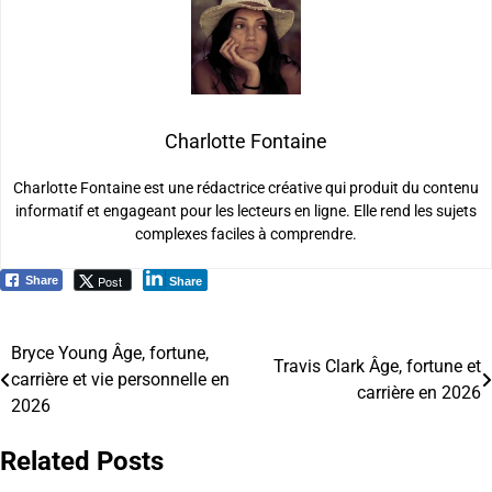
Charlotte Fontaine
Charlotte Fontaine est une rédactrice créative qui produit du contenu
informatif et engageant pour les lecteurs en ligne. Elle rend les sujets
complexes faciles à comprendre.
Post
Share
Share
Bryce Young Âge, fortune,
Navigation
Travis Clark Âge, fortune et
carrière et vie personnelle en
carrière en 2026
de
2026
l’article
Related Posts