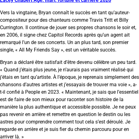
Lacey Chabert Âge, mari, fortune et carrière 2026
Vers la vingtaine, Bryan connaît le succès en tant qu’auteur-
compositeur pour des chanteurs comme Travis Tritt et Billy
Currington. Il continue de jouer ses propres chansons le soir et,
en 2006, il signe chez Capitol Records après qu’un agent ait
remarqué l’un de ses concerts. Un an plus tard, son premier
single, « All My Friends Say », est un véritable succès.
Bryan a déclaré être satisfait d’être devenu célèbre un peu tard.
« Quand j’étais plus jeune, je n’aurais pas vraiment réalisé qui
j’étais en tant qu’artiste. À l’époque, je reprenais simplement des
chansons d’autres artistes et j’essayais de trouver ma voie », a-
t-il confié à People en 2023. « Maintenant, je sais que l’essentiel
est de faire de son mieux pour raconter son histoire de la
manière la plus authentique et accessible possible. Je ne peux
pas revenir en arrière et remettre en question le destin ou les
astres pour comprendre comment tout cela s’est déroulé. Je
regarde en arrière et je suis fier du chemin parcouru pour en
arriver là. »