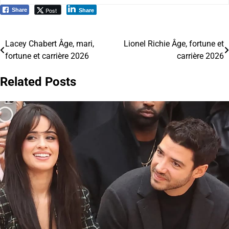
Post
Share
Share
Lacey Chabert Âge, mari,
Lionel Richie Âge, fortune et
Navigation
fortune et carrière 2026
carrière 2026
de
Related Posts
l’article