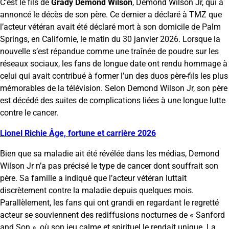
C’est le fils de
Grady Demond Wilson
, Demond Wilson Jr, qui a
annoncé le décès de son père. Ce dernier a déclaré à TMZ que
l’acteur vétéran avait été déclaré mort à son domicile de Palm
Springs, en Californie, le matin du 30 janvier 2026. Lorsque la
nouvelle s’est répandue comme une traînée de poudre sur les
réseaux sociaux, les fans de longue date ont rendu hommage à
celui qui avait contribué à former l’un des duos père-fils les plus
mémorables de la télévision. Selon Demond Wilson Jr, son père
est décédé des suites de complications liées à une longue lutte
contre le cancer.
Lionel Richie Âge, fortune et carrière 2026
Bien que sa maladie ait été révélée dans les médias, Demond
Wilson Jr n’a pas précisé le type de cancer dont souffrait son
père. Sa famille a indiqué que l’acteur vétéran luttait
discrètement contre la maladie depuis quelques mois.
Parallèlement, les fans qui ont grandi en regardant le regretté
acteur se souviennent des rediffusions nocturnes de « Sanford
and Son », où son jeu calme et spirituel le rendait unique. La